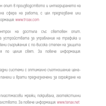
ен опит в производството и интегрирането на
на сфера на работа, с цел предпазване или
формация:
www.troax.com
онтрол на достъпа със световен опит.
на устройствата за управление на трафика и
вени съоръжения с по-висока степен на защита
я по целия свят. За повече информация:
радни системи с оптимално съотношение цена-
панели и врати предназначени за ограждане на
ластмасови мрежи, покривала, геотекстилни
елството. За повече информация:
www.tenax.net