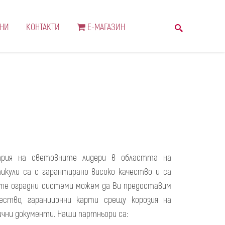
НИ
КОНТАКТИ
Е-МАГАЗИН
ария на световните лидери в областта на
икули са с гарантирано високо качество и са
ите оградни системи можем да Ви предоставим
ство, гаранционни карти срещу корозия на
лични документи. Наши партньори са: