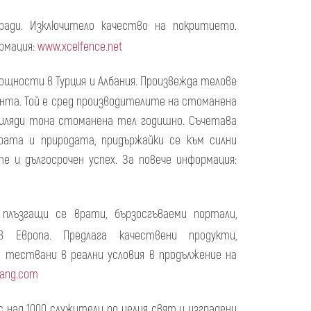
ради. Изключитело качество на покритието.
рмация:
www.xcelfence.net
ощности в Турция и Албания. Произвежда телове
нента. Той е сред производителите на стоманена
 хиляди тона стоманена тел годишно. Съчетава
ата и природата, придържайки се към силни
е и дългосрочен успех. За повече информация:
плъзгащи се врати, бързосгъваеми портали,
Европа. Предлага качествени продукти,
 тествани в реални условия в продължение на
sang.com
 с над 1000 служители по целия свят и изградени