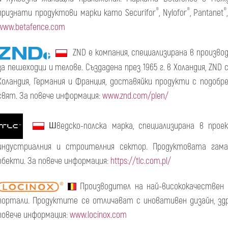
®
®
®
признати продуктови марки като Securifor
, Nylofor
, Pantanet
www.betаfence.com
ZND е компания, специализирана в произво
за пешеходци и телове. Създадена през 1965 г. в Холандия, ZND
Холандия, Германия и Франция, доставяйки продукти с подобр
свят. За повече информация:
www.znd.com/plen/
ведско-полска марка, специализирана в пр
Ш
индустриалния и строителния сектор. Продуктовата гама
обекти. За повече информация:
https://tlc.com.pl/
Производител на най-висококачествен 
портали. Продуктите се отличават с иновативен дизайн, зд
повече информация:
www.locinox.com