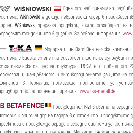
Една от най-динамично развив
системи,
Wiśniowski
е доказан европейски лидер в производст
години
Wiśniowski
предлага продукти, които отговарят на н
определят тенденциите в дизайна. За повече информация:
www.w
Модерна и иновативна немска компания
системи с висока степен на сигурност, които се използват п
стратегическата инфраструктура. T&K.A е с повече от 2
технологии, щанцоването и антикорозионната защита на ст
компании в Германия, прилагаща принципите за устой
производство. За повече информация:
www.tka-metall.de
Производител №1 в света на оградни
история и опит. Лидер на пазара в системите и продуктите 
проектира и произвежда огради и оградни системи за критичн
и луксозни жилищни приложения. Марката Betafence е меж