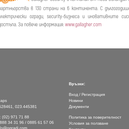
партньорства в 130 страни на 6 континента. С дългогоди
електрически огради, security-бизнеса и иновативните с
достъпа. За повече информация:
www.gallagher.com
Връзки:
Вход / Регистрация
Maps
Новини
628461, 023.445381
Документи
 (02) 971 71 88
Политика за поверителност
8 34 31 96 / 0885 61 57 06
Условия за ползване
nfo@ogradi.com