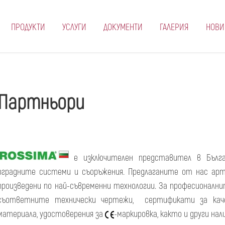
ПРОДУКТИ
УСЛУГИ
ДОКУМЕНТИ
ГАЛЕРИЯ
НОВИ
Партньори
е изключителен представител в Бълг
оградните системи и съоръжения. Предлаганите от нас арт
произведени по най-съвременни технологии. За професионалн
съответните технически чертежи, сертификати за каче
материала, удостоверения за
-маркировка, както и други на