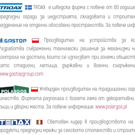
TROAX е шведска фирма с повече от 60 годиш
предпазни огради за индустрията, складовата и строител
разделение на отделни обособени пространства. За повече ин
Производител на устройства за к
Разработва съвременни технически решения за механизми 
контрола на достъпа, които се използват при големи общест
като стадиони, летища, държавни и военни съоръжени
www.gastopgroup.com
Утвърден производител на традиционни ог
качество. Фирмата разполага с богата гама от декоративни 
къщи и дворни места. За повече информация:
www.polargos.pl
Световен лидер в производството на п
продукти, предпазни мрежи за селското стопанство и строит