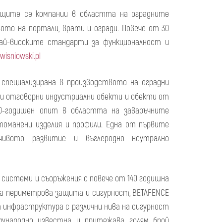
ащите се компании в областта на оградните
вото на портали, врати и огради. Повече от 30
ай-високите стандарти за функционалност и
isniowski.pl
 специализирана в производството на оградни
ри отговорни индустриални обекти и обекти от
0-годишен опит в областта на заваръчните
оманени изделия и профили. Една от първите
чивото развитие и въглеродно неутрално
 системи и съоръжения с повече от 140 годишна
за периметрова защита и сигурност, BETAFENCE
а инфраструктура с различни нива на сигурност
дународно известна и притежава голям брой