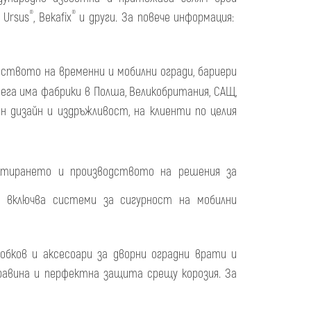
®
®
, Ursus
, Bekafix
и други. За повече информация:
дството на временни и мобилни огради, бариери
 сега има фабрики в Полша, Великобритания, САЩ,
ен дизайн и издръжливост, на клиенти по целия
оектирането и производството на решения за
 включва системи за сигурност на мобилни
обков и аксесоари за дворни оградни врати и
равина и перфектна защита срещу корозия. За