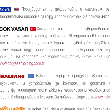
Производител на декоративни и класически ог
Патентована система за бърз и лесен монтаж. За повече инфо
Холдинг от компании с производствени м
и телени изделия и изнася за повече от 70 страни на 6 конти
тел с най-голям капацитет в Турция, произвеждайки над 297
голям мащаб индустриална дейност с отговорност към хор
принципи на корпоративно управление, фокус върху иновациит
www.cokyasarholding.com.tr
Halsang - лидер в производството на 
турникети и устройства за контрол на достъпа в 
които функционират при тежки метеорологични условия и са
години в скандинавския климат. За повече информация:
www.hal
Gallagher Security е компания от Нова Зеландия