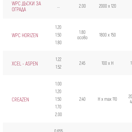
WPC ДЪСКИ ЗА
...
2.00
2000 х 120
ОГРАДА
1.20
1.80
WPC HORIZEN
1.50
1800 x 150
осово
1.80
1.22
XCEL - ASPEN
2.45
100 х Н
1.52
1.00
1.20
20
CREAZEN
1.50
2.40
H x max 110
4
1.70
2.00
0.655