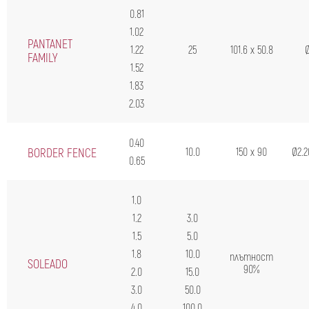
0.81
1.02
PANTANET
1.22
25
101.6 х 50.8
Ø
FAMILY
1.52
1.83
2.03
0.40
BORDER FENCE
10.0
150 x 90
Ø2.2
0.65
1.0
1.2
3.0
1.5
5.0
1.8
10.0
плътност
SOLEADO
90%
2.0
15.0
3.0
50.0
4.0
100.0