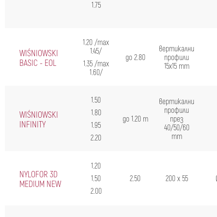
1.75
1.20 /max
вертикални
1.45/
WIŚNIOWSKI
до 2.80
профили
BASIC - EOL
1.35 /max
15х15 mm
1.60/
1.50
вертикални
профили
1.80
WIŚNIOWSKI
до 1.20 m
през
INFINITY
1.95
40/50/60
mm
2.20
1.20
NYLOFOR 3D
1.50
2.50
200 x 55
MEDIUM NEW
2.00