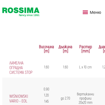
Меню
Височина
Дължина
Растер
Диа
[m]
[m]
[mm]
[
ЛАМЕЛНА
1.60
1.60
L x 10 cm
1
ОГРАДНА
СИСТЕМА STOP
0.90
вертикални
1.20
WIŚNIOWSKI
до 2.70
профили
VARIO - EOL
1.45
20х20 mm