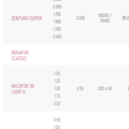
0.955
1.255
100x50 /
ZENTURO SUPER
2.005
Ø5.0
50x50
1.555
1.705
2.005
BEKAFOR
CLASSIC
1.03
1.23
NYLOFOR 3D
1.53
2.50
200 x 50
LIGHT II
1.73
2.03
0.63
1.03