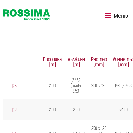
Меню
Височина
Дължина
Растер
Диаметъ
[m]
[m]
[mm]
[mm]
3.432
R3
2.00
(осово
250 x 120
Ø25 / Ø38
3.50)
B2
2.00
2.20
...
Ø41.0
250 x 120