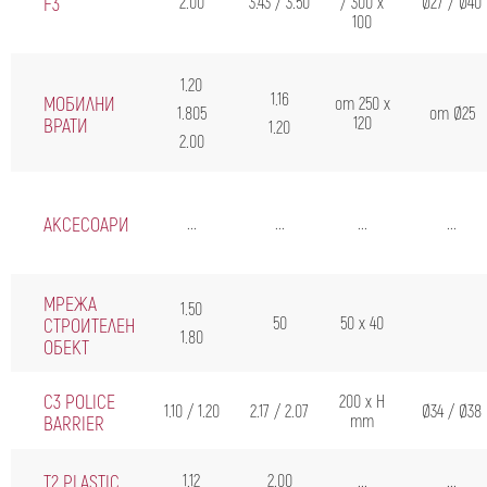
F3
2.00
3.43 / 3.50
/ 300 x
Ø27 / Ø40
100
1.20
1.16
МОБИЛНИ
от 250 x
1.805
от Ø25
120
ВРАТИ
1.20
2.00
АКСЕСОАРИ
...
...
...
...
МРЕЖА
1.50
50
50 x 40
СТРОИТЕЛЕН
1.80
ОБЕКТ
C3 POLICE
200 x H
1.10 / 1.20
2.17 / 2.07
Ø34 / Ø38
mm
BARRIER
T2 PLASTIC
1.12
2.00
...
...