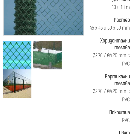
10 и 18 m
Растер
45 x 45 и 50 х 50 mm
Хоризонтални
телове
,
,
Ø2.70 / Ø4.20 mm с
PVC
Вертикални
телове
Ø2.70 / Ø4.20 mm с
PVC
Покритие
PVC
Цвят