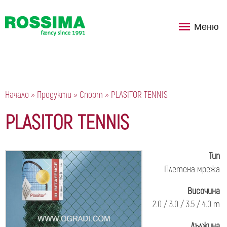
Меню
Начало
»
Продукти
»
Спорт
»
PLASITOR TENNIS
You are here
PLASITOR TENNIS
Тип
Плетена мрежа
Височина
2.0 / 3.0 / 3.5 / 4.0 m
Дължина